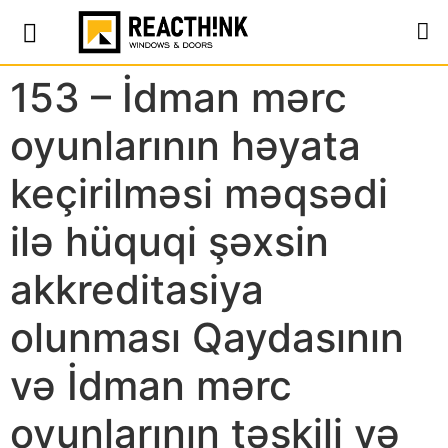
153 – İdman mərc
oyunlarının həyata
keçirilməsi məqsədi
ilə hüquqi şəxsin
akkreditasiya
olunması Qaydasının
və İdman mərc
oyunlarının təşkili və