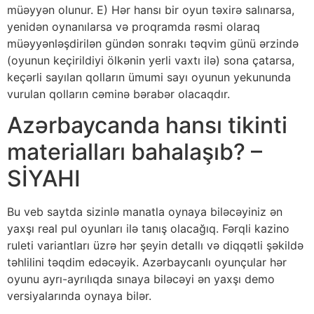
müəyyən olunur. E) Hər hansı bir oyun təxirə salınarsa,
yenidən oynanılarsa və proqramda rəsmi olaraq
müəyyənləşdirilən gündən sonrakı təqvim günü ərzində
(oyunun keçirildiyi ölkənin yerli vaxtı ilə) sona çatarsa,
keçərli sayılan qolların ümumi sayı oyunun yekununda
vurulan qolların cəminə bərabər olacaqdır.
Azərbaycanda hansı tikinti
materialları bahalaşıb? –
SİYAHI
Bu veb saytda sizinlə manatla oynaya biləcəyiniz ən
yaxşı real pul oyunları ilə tanış olacağıq. Fərqli kazino
ruleti variantları üzrə hər şeyin detallı və diqqətli şəkildə
təhlilini təqdim edəcəyik. Azərbaycanlı oyunçular hər
oyunu ayrı-ayrılıqda sınaya biləcəyi ən yaxşı demo
versiyalarında oynaya bilər.