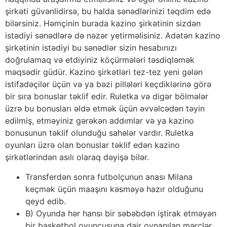
şirkəti güvənlidirsə, bu halda sənədlərinizi təqdim edə
bilərsiniz. Həmçinin burada kazino şirkətinin sizdən
istədiyi sənədlərə də nəzər yetirməlisiniz. Adətən kazino
şirkətinin istədiyi bu sənədlər sizin hesabınızı
doğrulamaq və etdiyiniz köçürmələri təsdiqləmək
məqsədir güdür. Kazino şirkətləri tez-tez yeni gələn
istifadəçilər üçün və ya bəzi pillələri keçdiklərinə görə
bir sıra bonuslar təklif edir. Ruletka və digər bölmələr
üzrə bu bonusları əldə etmək üçün əvvəlcədən təyin
edilmiş, etməyiniz gərəkən addımlar və ya kazino
bonusunun təklif olunduğu sahələr vardır. Ruletka
oyunları üzrə olan bonuslar təklif edən kazino
şirkətlərindən asılı olaraq dəyişə bilər.
Transferdən sonra futbolçunun anası Milana
keçmək üçün maaşını kəsməyə hazır olduğunu
qeyd edib.
B) Oyunda hər hansı bir səbəbdən iştirak etməyən
bir basketbol oyunçusuna dair oynanılan mərclər