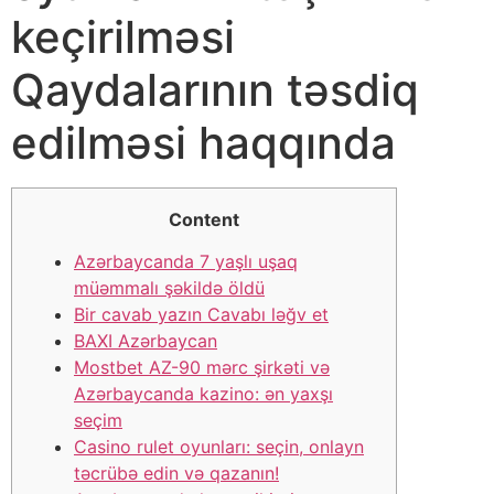
keçirilməsi
Qaydalarının təsdiq
edilməsi haqqında
Content
Azərbaycanda 7 yaşlı uşaq
müəmmalı şəkildə öldü
Bir cavab yazın Cavabı ləğv et
BAXI Azərbaycan
Mostbet AZ-90 mərc şirkəti və
Azərbaycanda kazino: ən yaxşı
seçim
Casino rulet oyunları: seçin, onlayn
təcrübə edin və qazanın!