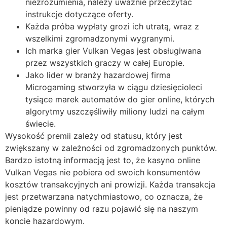
niezrozumienia, należy uważnie przeczytać
instrukcje dotyczące oferty.
Każda próba wypłaty grozi ich utratą, wraz z
wszelkimi zgromadzonymi wygranymi.
Ich marka gier Vulkan Vegas jest obsługiwana
przez wszystkich graczy w całej Europie.
Jako lider w branży hazardowej firma
Microgaming stworzyła w ciągu dziesięcioleci
tysiące marek automatów do gier online, których
algorytmy uszczęśliwiły miliony ludzi na całym
świecie.
Wysokość premii zależy od statusu, który jest
zwiększany w zależności od zgromadzonych punktów.
Bardzo istotną informacją jest to, że kasyno online
Vulkan Vegas nie pobiera od swoich konsumentów
kosztów transakcyjnych ani prowizji. Każda transakcja
jest przetwarzana natychmiastowo, co oznacza, że
pieniądze powinny od razu pojawić się na naszym
koncie hazardowym.