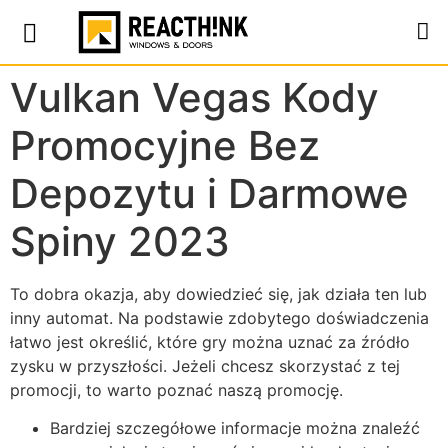
Vulkan Vegas Kody
Promocyjne Bez
Depozytu i Darmowe
Spiny 2023
To dobra okazja, aby dowiedzieć się, jak działa ten lub
inny automat. Na podstawie zdobytego doświadczenia
łatwo jest określić, które gry można uznać za źródło
zysku w przyszłości. Jeżeli chcesz skorzystać z tej
promocji, to warto poznać naszą promocję.
Bardziej szczegółowe informacje można znaleźć