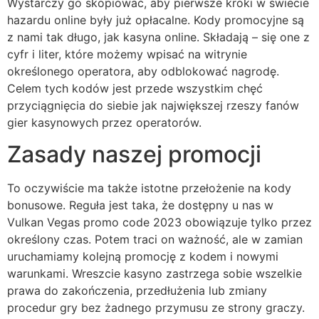
Wystarczy go skopiować, aby pierwsze kroki w świecie
hazardu online były już opłacalne. Kody promocyjne są
z nami tak długo, jak kasyna online. Składają – się one z
cyfr i liter, które możemy wpisać na witrynie
określonego operatora, aby odblokować nagrodę.
Celem tych kodów jest przede wszystkim chęć
przyciągnięcia do siebie jak największej rzeszy fanów
gier kasynowych przez operatorów.
Zasady naszej promocji
To oczywiście ma także istotne przełożenie na kody
bonusowe. Reguła jest taka, że dostępny u nas w
Vulkan Vegas promo code 2023 obowiązuje tylko przez
określony czas. Potem traci on ważność, ale w zamian
uruchamiamy kolejną promocję z kodem i nowymi
warunkami. Wreszcie kasyno zastrzega sobie wszelkie
prawa do zakończenia, przedłużenia lub zmiany
procedur gry bez żadnego przymusu ze strony graczy.