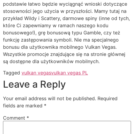
podstawie łatwo będzie wyciągnąć wnioski dotyczące
stosowności jego użycia w przyszłości. Mamy tutaj na
przykład Wildy i Scattery, darmowe spiny (inne od tych,
które Ci zapewniamy w ramach naszego kodu
bonusowego!), grę bonusową typu Gamble, czy też
funkcję zastępowania symboli. Nie ma specjalnego
bonusu dla użytkownika mobilnego Vulkan Vegas.
Wszystkie promocje znajdujące się na stronie głównej
są dostępne dla użytkowników mobilnych.
Tagged
vulkan vegas
vulkan vegas PL
Leave a Reply
Your email address will not be published.
Required
fields are marked
*
Comment
*