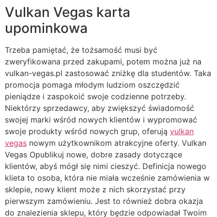
Vulkan Vegas karta
upominkowa
Trzeba pamiętać, że tożsamość musi być
zweryfikowana przed zakupami, potem można już na
vulkan-vegas.pl zastosować zniżkę dla studentów. Taka
promocja pomaga młodym ludziom oszczędzić
pieniądze i zaspokoić swoje codzienne potrzeby.
Niektórzy sprzedawcy, aby zwiększyć świadomość
swojej marki wśród nowych klientów i wypromować
swoje produkty wśród nowych grup, oferują
vulkan
vegas
nowym użytkownikom atrakcyjne oferty. Vulkan
Vegas Opublikuj nowe, dobre zasady dotyczące
klientów, abyś mógł się nimi cieszyć. Definicja nowego
klieta to osoba, która nie miała wcześnie zamówienia w
sklepie, nowy klient może z nich skorzystać przy
pierwszym zamówieniu. Jest to również dobra okazja
do znalezienia sklepu, który będzie odpowiadał Twoim