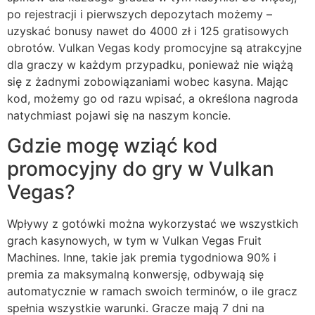
po rejestracji i pierwszych depozytach możemy –
uzyskać bonusy nawet do 4000 zł i 125 gratisowych
obrotów. Vulkan Vegas kody promocyjne są atrakcyjne
dla graczy w każdym przypadku, ponieważ nie wiążą
się z żadnymi zobowiązaniami wobec kasyna. Mając
kod, możemy go od razu wpisać, a określona nagroda
natychmiast pojawi się na naszym koncie.
Gdzie mogę wziąć kod
promocyjny do gry w Vulkan
Vegas?
Wpływy z gotówki można wykorzystać we wszystkich
grach kasynowych, w tym w Vulkan Vegas Fruit
Machines. Inne, takie jak premia tygodniowa 90% i
premia za maksymalną konwersję, odbywają się
automatycznie w ramach swoich terminów, o ile gracz
spełnia wszystkie warunki. Gracze mają 7 dni na